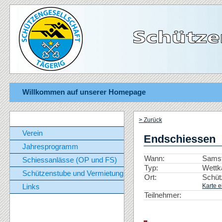
Willkommen auf unserer Homepage
> Zurück
Verein
Endschiessen
Jahresprogramm
Wann:
Samst
Schiessanlässe (OP und FS)
Typ:
Wettk
Schützenstube und Vermietung
Ort:
Schüt
Karte e
Links
Teilnehmer: