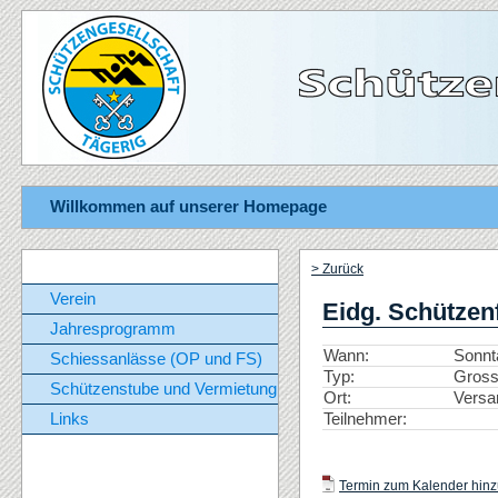
Willkommen auf unserer Homepage
> Zurück
Verein
Eidg. Schütze
Jahresprogramm
Wann:
Sonnt
Schiessanlässe (OP und FS)
Typ:
Gross
Schützenstube und Vermietung
Ort:
Vers
Teilnehmer:
Links
Termin zum Kalender hinzu