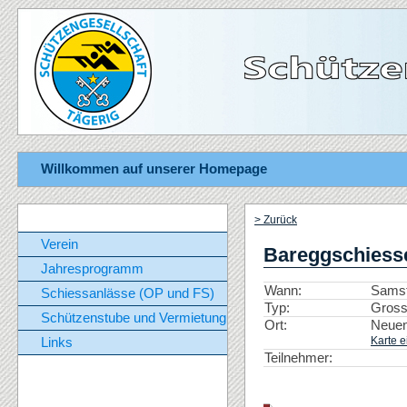
Willkommen auf unserer Homepage
> Zurück
Verein
Bareggschiess
Jahresprogramm
Wann:
Samst
Schiessanlässe (OP und FS)
Typ:
Gross
Schützenstube und Vermietung
Ort:
Neuen
Karte e
Links
Teilnehmer: